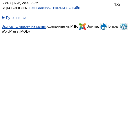
© Академик, 2000-2026
18+
Обратная связь:
Техподдержка
,
Реклама на сайте
👣 Путешествия
Экспорт словарей на сайты
, сделанные на PHP,
Joomla,
Drupal,
WordPress, MODx.