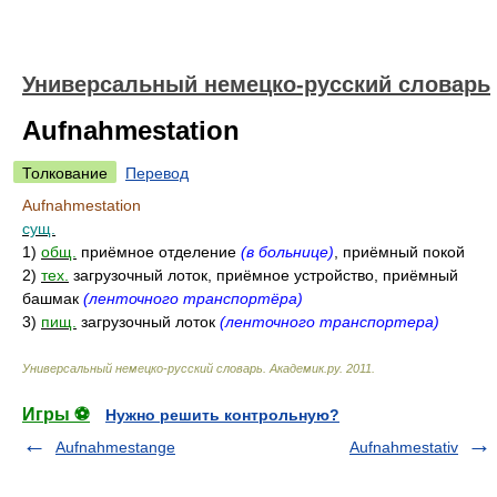
Универсальный немецко-русский словарь
Aufnahmestation
Толкование
Перевод
Aufnahmestation
сущ.
1)
общ.
приёмное отделение
(в больнице)
, приёмный покой
2)
тех.
загрузочный лоток, приёмное устройство, приёмный
башмак
(ленточного транспортёра)
3)
пищ.
загрузочный лоток
(ленточного транспортера)
Универсальный немецко-русский словарь
.
Академик.ру
.
2011
.
Игры ⚽
Нужно решить контрольную?
Aufnahmestange
Aufnahmestativ